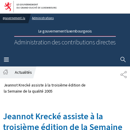
Aller au menu principal
Aller au contenu
gouvernement.lu
Administrations
Le gouvernement luxembourgeois
Administration des contributions directes
AFFICHER
MENU
PRINCIPAL
Actualités
PA
Accueil
Jeannot Krecké assiste à la troisième édition de
la Semaine de la qualité 2005
Jeannot Krecké assiste à la
troisième édition de la Semaine