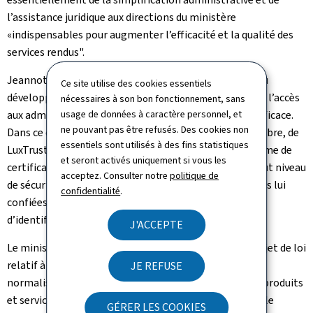
l’assistance juridique aux directions du ministère
«indispensables pour augmenter l’efficacité et la qualité des
services rendus".
Jeannot Krecké a également insisté sur la nécessité du
Ce site utilise des cookies essentiels
développement progressif du
e-government
qui rendra l’accès
nécessaires à son bon fonctionnement, sans
usage de données à caractère personnel, et
aux administrations plus rapide, plus simple et plus efficace.
ne pouvant pas être refusés. Des cookies non
Dans ce contexte, il a annoncé la création, le 18 novembre, de
essentiels sont utilisés à des fins statistiques
LuxTrust S.A., société qui mettra en place une plateforme de
et seront activés uniquement si vous les
certification électronique permettant d’assurer un haut niveau
acceptez. Consulter notre
politique de
de sécurité et de confidentialité des données et services lui
confidentialité
.
confiées, notamment pour la gestion des mécanismes
d’identification et de signature électronique.
J'ACCEPTE
Le ministre a encore annoncé qu’il avait déposé un projet de loi
relatif à la création d’un Institut luxembourgeois de la
JE REFUSE
normalisation, de l'accréditation et de la sécurité des produits
et services. Cette nouvelle administration regroupera le
GÉRER LES COOKIES