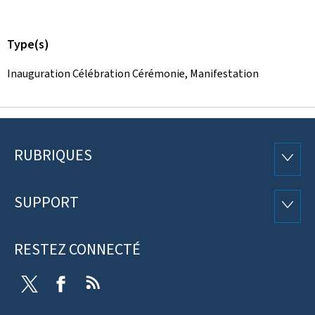
Type(s)
Inauguration Célébration Cérémonie, Manifestation
RUBRIQUES
Pied
RUBRI
de
SUPPORT
SUPP
page
RESTEZ CONNECTÉ
Twitter
Facebook
RSS