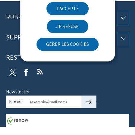
J'ACCEPTE
RUBRIQUES
Pied
RUBRI
JE REFUSE
de
SUPPORT
SUPP
page
GÉRER LES COOKIES
RESTEZ CONNECTÉ
Twitter
Facebook
RSS
Newsletter
🡒
E-mail