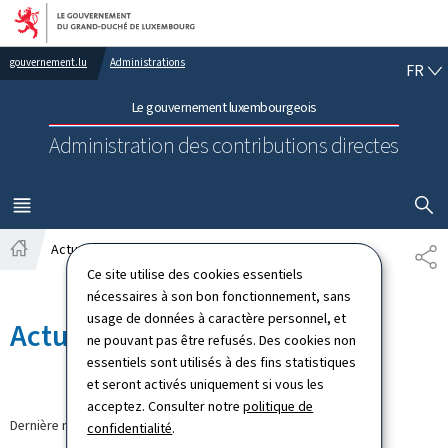
Aller au menu principal
Aller au contenu
FR
gouvernement.lu
Administrations
FR
Le gouvernement luxembourgeois
Administration des contributions directes
AFFICHER
MENU
PRINCIPAL
Actualités
PA
Accueil
Ce site utilise des cookies essentiels
nécessaires à son bon fonctionnement, sans
usage de données à caractère personnel, et
Actualités
ne pouvant pas être refusés. Des cookies non
essentiels sont utilisés à des fins statistiques
et seront activés uniquement si vous les
acceptez. Consulter notre
politique de
Dernière modification le
16.09.2024
confidentialité
.