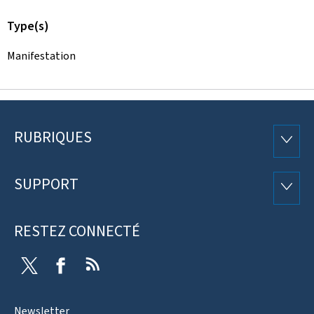
Type(s)
Manifestation
RUBRIQUES
Pied
RUBRI
de
SUPPORT
SUPP
page
RESTEZ CONNECTÉ
Twitter
Facebook
RSS
Newsletter