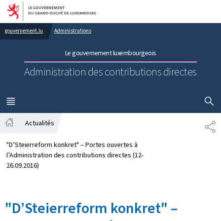
Aller au menu principal
Aller au contenu
gouvernement.lu
Administrations
Le gouvernement luxembourgeois
Administration des contributions directes
AFFICHER
MENU
PRINCIPAL
Actualités
PA
Accueil
"D’Steierreform konkret" – Portes ouvertes à
l’Administration des contributions directes (12-
26.09.2016)
"D’Steierreform konkret" –