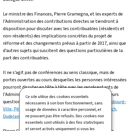
Le ministre des Finances, Pierre Gramegna, et les experts de
l’Administration des contributions directes se tiendront à
disposition pour discuter avec les contribuables (résidents et
non-résidents) des implications concrètes du projet de
réforme et des changements prévus à partir de 2017, ainsi que
d’autres sujets qui suscitent des questions particulières de la
part des contribuables.
Il ne s’agit pas de conférences au sens classique, mais de
portes ouvertes au cours desquelles les personnes intéressées
pourront discuter en tête à tête avec les représentants de
l’Administration pour avoir des réponses concrètes à leurs
Ce site utilise des cookies essentiels
questions spécifiques. Des sessions auront lieu à
Luxembourg-
nécessaires à son bon fonctionnement, sans
Ville, Pétange, Ettelbrück, Esch-sur-Alzette, Echternach,
usage de données à caractère personnel, et
Dudelange, Clervaux et Remich
ne pouvant pas être refusés. Des cookies non
.
essentiels sont utilisés à des fins statistiques
et seront activés uniquement si vous les
Pierre Gramegna commente:"Les citoyens se posent de