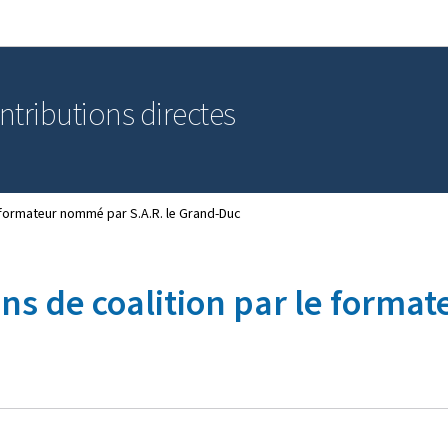
Aller au menu principal
Aller au contenu
ntributions directes
 formateur nommé par S.A.R. le Grand-Duc
s de coalition par le format