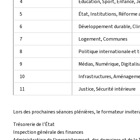
4
Éducation, Sport, Enfance, 
5
État, Institutions, Réforme 
6
Développement durable, Clim
7
Logement, Communes
8
Politique internationale et 
9
Médias, Numérique, Digitalis
10
Infrastructures, Aménagemen
11
Justice, Sécurité intérieure
Lors des prochaines séances plénières, le formateur invitera
Trésorerie de l’État
Inspection générale des finances
Administration de l’enregistrement, des domaines et de la