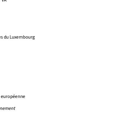
ues du Luxembourg
n européenne
rnement