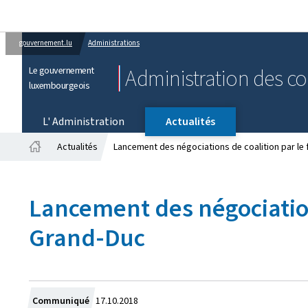
gouvernement.lu
Administrations
Le gouvernement
Administration des co
luxembourgeois
L' Administration
Actualités
Actualités
Lancement des négociations de coalition par le
Accueil
Lancement des négociation
Grand-Duc
Crée
Communiqué
17.10.2018