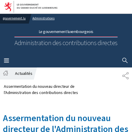
Aller au menu principal
Aller au contenu
gouvernement.lu
Administrations
Le gouvernement luxembourgeois
Administration des contributions directes
AFFICHER
MENU
PRINCIPAL
Actualités
PA
Accueil
Assermentation du nouveau directeur de
l'Administration des contributions directes
Assermentation du nouveau
directeur de l'Administration des