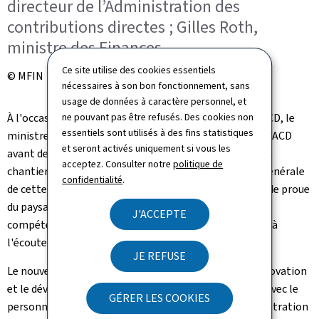
directeur de l’Administration des
contributions directes ; Gilles Roth,
ministre des Finances
Ce site utilise des cookies essentiels
© MFIN
nécessaires à son bon fonctionnement, sans
usage de données à caractère personnel, et
ne pouvant pas être refusés. Des cookies non
À l'occasion d'une cérémonie organisée au siège de l'ACD, le
essentiels sont utilisés à des fins statistiques
ministre des Finances a exposé les nombreux défis de l'ACD
et seront activés uniquement si vous les
avant de préciser: "Il est important de faire avancer les
acceptez. Consulter notre
politique de
chantiers de la digitalisation et de la modernisation générale
confidentialité
.
de cette administration. L'ACD doit devenir une figure de proue
du paysage administratif luxembourgeois: à partir des
J'ACCEPTE
compétences dont elle dispose incontestablement et à
l'écoute et au service de tous les contribuables."
JE REFUSE
Le nouveau directeur, Jean-Paul Olinger, mise sur l'innovation
et le développement de l'administration: "Ensemble avec le
GÉRER LES COOKIES
personnel de l'ACD, nous allons construire une administration