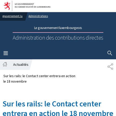
Aller au menu principal
Aller au contenu
gouvernement.lu
Administrations
Le gouvernement luxembourgeois
Administration des contributions directes
AFFICHER
MENU
PRINCIPAL
Actualités
PA
Accueil
Sur les rails: le Contact center entrera en action
le 18 novembre
Sur les rails: le Contact center
entrera en action le 18 novembre