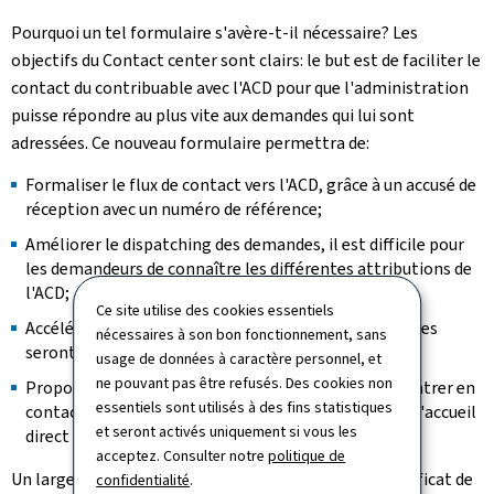
Pourquoi un tel formulaire s'avère-t-il nécessaire? Les
objectifs du Contact center sont clairs: le but est de faciliter le
contact du contribuable avec l'ACD pour que l'administration
puisse répondre au plus vite aux demandes qui lui sont
adressées. Ce nouveau formulaire permettra de:
Formaliser le flux de contact vers l'ACD, grâce à un accusé de
réception avec un numéro de référence;
Améliorer le dispatching des demandes, il est difficile pour
les demandeurs de connaître les différentes attributions de
l'ACD;
Ce site utilise des cookies essentiels
Accélérer le traitement des requêtes, car les demandes
nécessaires à son bon fonctionnement, sans
seront complètes dès le premier échange;
usage de données à caractère personnel, et
ne pouvant pas être refusés. Des cookies non
Proposer un canal de communication de plus pour entrer en
essentiels sont utilisés à des fins statistiques
contact avec l'ACD, outre le standard téléphonique, l'accueil
et seront activés uniquement si vous les
direct dans les bureaux ou via myguichet.lu.
acceptez. Consulter notre
politique de
Un large éventail de certificats et de documents (certificat de
confidentialité
.