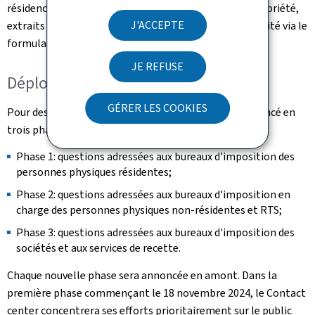
résidence fiscale, certificat de revenu, certificat de propriété,
J'ACCEPTE
extraits de comptes, etc.) peut être directement sollicité via le
formulaire de contact.
JE REFUSE
Déploiement en 3 phases
GÉRER LES COOKIES
Pour des raisons logistiques, le Contact center sera lancé en
trois phases qui se suivent entre fin 2024 et mi 2025:
Phase 1: questions adressées aux bureaux d'imposition des
personnes physiques résidentes;
Phase 2: questions adressées aux bureaux d'imposition en
charge des personnes physiques non-résidentes et RTS;
Phase 3: questions adressées aux bureaux d'imposition des
sociétés et aux services de recette.
Chaque nouvelle phase sera annoncée en amont. Dans la
première phase commençant le 18 novembre 2024, le Contact
center concentrera ses efforts prioritairement sur le public