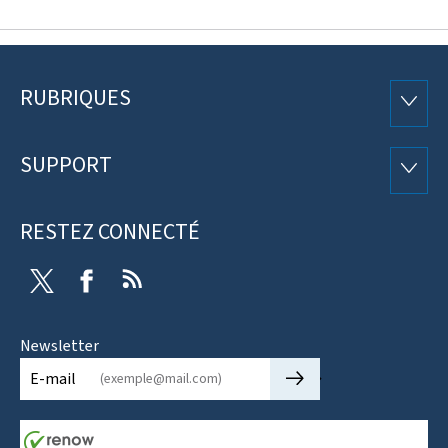
RUBRIQUES
Pied
RUBRI
de
SUPPORT
SUPP
page
RESTEZ CONNECTÉ
Twitter
Facebook
RSS
Newsletter
🡒
E-mail