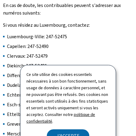
En cas de doute, les contribuables peuvent s'adresser aux
numéros suivants:
Si vous résidez au Luxembourg, contactez:
Luxembourg-Ville: 247-52475
Capellen: 247-52490
Clervaux: 247-52479
Diekirch: 247-52481
Ce site utilise des cookies essentiels
Differdange: 247-52486
nécessaires à son bon fonctionnement, sans
Dudelange: 247-52485
usage de données à caractère personnel, et
Echternach: 247-52482
ne pouvant pas être refusés. Des cookies non
essentiels sont utilisés à des fins statistiques
Esch-sur-Alzette: 247-52474
et seront activés uniquement si vous les
Ettelbruck: 247-52478
acceptez. Consulter notre
politique de
confidentialité
.
Grevenmacher: 247-52483
Mersch: 247-52489
J'ACCEPTE