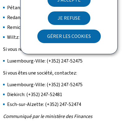
Pétange: 247-52487
Redange-sur-Attert: 247-52488
JE REFUSE
Remich: 247-52484
GÉRER LES COOKIES
Wiltz: 247-52480
Si vous résidez à l'étranger, contactez:
Luxembourg-Ville: (+352) 247-52475
Si vous êtes une société, contactez:
Luxembourg-Ville: (+352) 247-52475
Diekirch: (+352) 247-52481
Esch-sur-Alzette: (+352) 247-52474
Communiqué par le ministère des Finances