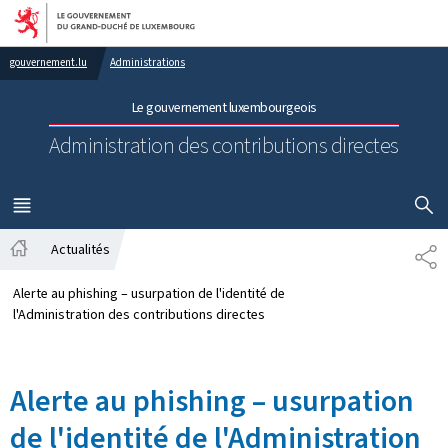
Aller au menu principal
Aller au contenu
gouvernement.lu
Administrations
Le gouvernement luxembourgeois
Administration des contributions directes
AFFICHER
MENU
PRINCIPAL
Actualités
PA
Accueil
Alerte au phishing – usurpation de l'identité de
l'Administration des contributions directes
Alerte au phishing – usurpation
de l'identité de l'Administration