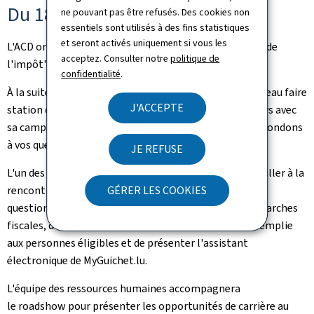
Du 18 au 23 mai 2026
ne pouvant pas être refusés. Des cookies non
essentiels sont utilisés à des fins statistiques
et seront activés uniquement si vous les
L'ACD organisera la 3e édition de la "123easy! Semaine de
acceptez. Consulter notre
politique de
l'impôt" du 18 au 23 mai.
confidentialité
.
À la suite du succès de l'année dernière, l'ACD va à nouveau faire
J'ACCEPTE
station dans cinq centres commerciaux à travers le pays avec
sa campagne de sensibilisation "ACD on Tour: nous répondons
à vos questions".
JE REFUSE
L'un des objectifs essentiels de cette campagne est d'aller à la
rencontre des contribuables afin de répondre à leurs
GÉRER LES COOKIES
questions. Cette proximité permet de clarifier les démarches
fiscales, de faire connaître la déclaration simple préremplie
aux personnes éligibles et de présenter l'assistant
électronique de MyGuichet.lu.
L'équipe des ressources humaines accompagnera
le roadshow pour présenter les opportunités de carrière au