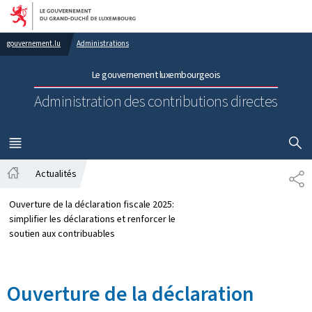
Aller au menu principal
Aller au contenu
gouvernement.lu
Administrations
Le gouvernement luxembourgeois
Administration des contributions directes
AFFICHER
MENU
PRINCIPAL
Actualités
PA
Accueil
Ouverture de la déclaration fiscale 2025:
simplifier les déclarations et renforcer le
soutien aux contribuables
Ouverture de la déclaration