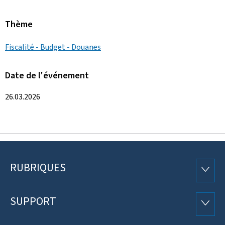
Thème
Fiscalité - Budget - Douanes
Date de l'événement
26.03.2026
RUBRIQUES
Pied
RUBRI
de
SUPPORT
SUPP
page