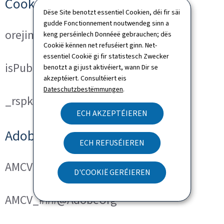
Cookies techniques
Dëse Site benotzt essentiel Cookien, déi fir säi
gudde Fonctionnement noutwendeg sinn a
orejime
keng perséinlech Donnéeë gebrauchen; dës
Cookië kënnen net refuséiert ginn. Net-
essentiel Cookië gi fir statistesch Zwecker
isPublicWebsite
benotzt a gi just aktivéiert, wann Dir se
akzeptéiert. Consultéiert eis
Dateschutzbestëmmungen
.
_rspkrLoadCore (ReadSpeaker)
ECH AKZEPTÉIEREN
Adobe Analytics
ECH REFUSÉIEREN
AMCVS_###@AdobeOrg
D'COOKIË GERÉIEREN
AMCV_###@AdobeOrg