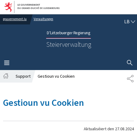
Bei den Haaptmenü goen
Bei den Inhalt goen
LË
gouvernement.lu
Verwaltungen
LB
D’Lëtzebuerger Regierung
Steierverwaltung
SHOW H
MENÜ
HAAPT-
Support
Gestioun vu Cookien
SH
Startsäit
Gestioun vu Cookien
Aktualiséiert den
27.08.2024