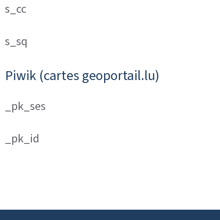
s_cc
s_sq
Piwik (cartes geoportail.lu)
_pk_ses
_pk_id