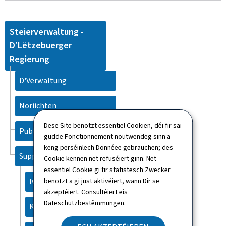
Steierverwaltung -
D’Lëtzebuerger
Regierung
D'Verwaltung
Noriichten
Dëse Site benotzt essentiel Cookien, déi fir säi
Publikatiounen
gudde Fonctionnement noutwendeg sinn a
keng perséinlech Donnéeë gebrauchen; dës
Support
Cookië kënnen net refuséiert ginn. Net-
essentiel Cookië gi fir statistesch Zwecker
Iwwert dës Websäit
benotzt a gi just aktivéiert, wann Dir se
akzeptéiert. Consultéiert eis
Dateschutzbestëmmungen
.
Kontakt