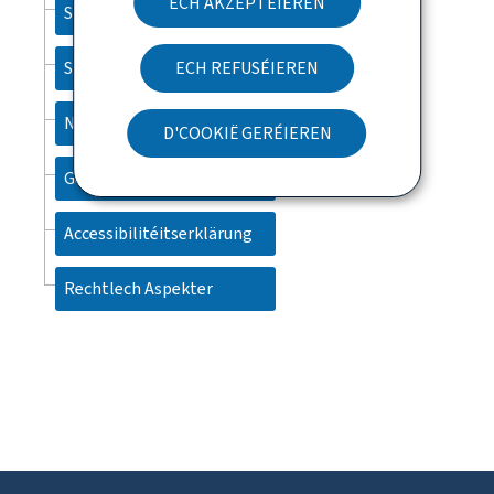
ECH AKZEPTÉIEREN
Sitemap
Sich
ECH REFUSÉIEREN
Newsletter
D'COOKIË GERÉIEREN
Gestioun vu Cookien
Accessibilitéitserklärung
Rechtlech Aspekter