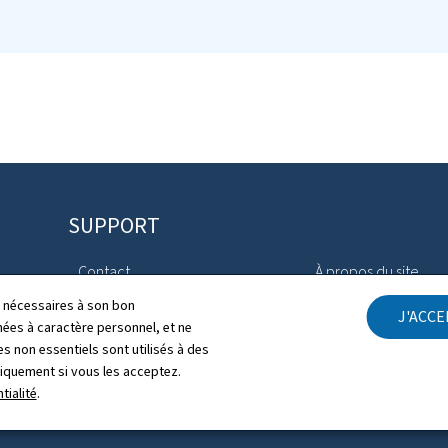
SUPPORT
Contact
À propos du site
ls nécessaires à son bon
J'ACC
Plan du site
Aspects légaux
es à caractère personnel, et ne
s non essentiels sont utilisés à des
Gestion des cookies
Déclaration d'access
niquement si vous les acceptez.
tialité
.