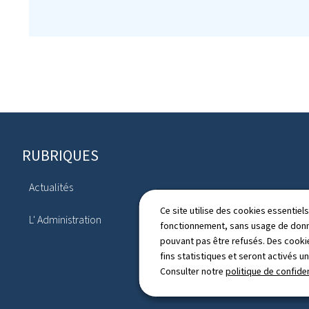
Pied
RUBRIQUES
de
Actualités
page
Publications
Ce site utilise des cookies essentie
L' Administration
fonctionnement, sans usage de donné
pouvant pas être refusés. Des cookie
fins statistiques et seront activés u
Consulter notre
politique de confiden