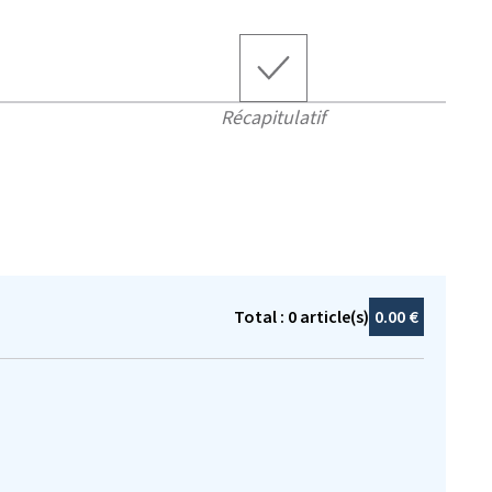
Récapitulatif
Total :
0
article(s)
0.00 €