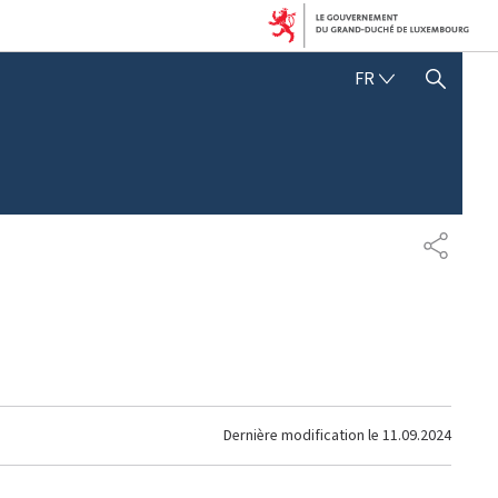
FRANÇAIS
FR
AFFICHER / MASQUER 
PARTAG
Dernière modification le
11.09.2024