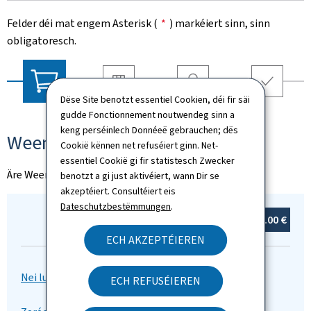
Felder déi mat engem Asterisk (
*
) markéiert sinn, sinn
obligatoresch.
Dëse Site benotzt essentiel Cookien, déi fir säi
Liwwerung
Coordonnéeën
Resumé
Weenchen
gudde Fonctionnement noutwendeg sinn a
keng perséinlech Donnéeë gebrauchen; dës
Weenchen
Cookië kënnen net refuséiert ginn. Net-
essentiel Cookië gi fir statistesch Zwecker
Äre Weenchen ass eidel
benotzt a gi just aktivéiert, wann Dir se
akzeptéiert. Consultéiert eis
Dateschutzbestëmmungen
.
Total:
0
Artikel(en)
0.00 €
ECH AKZEPTÉIEREN
ECH REFUSÉIEREN