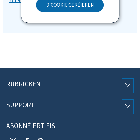
D'COOKIË GERÉIEREN
RUBRICKEN
Fousszeil
RUBRI
SUPPORT
SUPP
ABONNÉIERT EIS